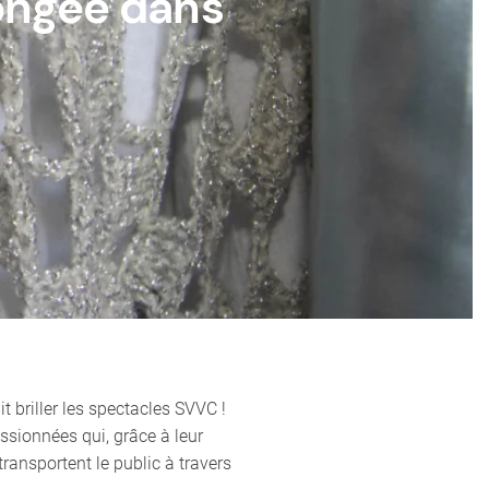
ongée dans
t briller les spectacles SVVC !
ssionnées qui, grâce à leur
transportent le public à travers